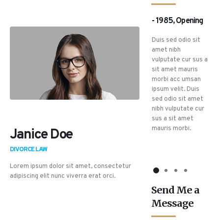
- 2001, Law Firm
- 2006, Law Firm
- 1985, Opening
Fact
Fact
Duis sed odio sit
amet nibh
Duis sed odio sit
Duis sed odio sit
vulputate cur sus a
amet nibh
amet nibh
sit amet mauris
vulputate cur sus a
vulputate cur sus a
morbi acc umsan
sit amet mauris
sit amet mauris
ipsum velit. Duis
morbi acc umsan
morbi acc umsan
sed odio sit amet
ipsum velit. Duis
ipsum velit. Duis
nibh vulputate cur
sed odio sit amet
sed odio sit amet
sus a sit amet
nibh vulputate cur
nibh vulputate cur
mauris morbi.
Janice Doe
sus a sit amet
sus a sit amet
mauris morbi.
mauris morbi.
DIVORCE LAW
Lorem ipsum dolor sit amet, consectetur
adipiscing elit nunc viverra erat orci.
Send Me a
Message